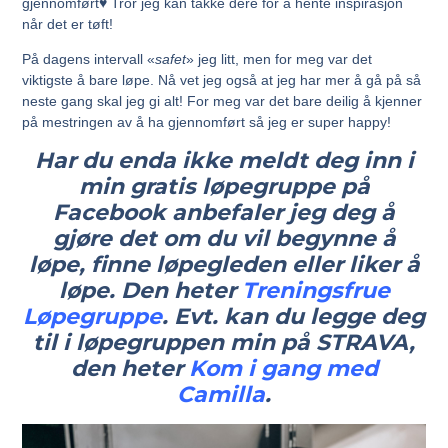
gjennomført♥ Tror jeg kan takke dere for å hente inspirasjon
når det er tøft!
På dagens intervall «
safet
» jeg litt, men for meg var det
viktigste å bare løpe. Nå vet jeg også at jeg har mer å gå på så
neste gang skal jeg gi alt! For meg var det bare deilig å kjenner
på mestringen av å ha gjennomført så jeg er super happy!
Har du enda ikke meldt deg inn i
min gratis løpegruppe på
Facebook anbefaler jeg deg å
gjøre det om du vil begynne å
løpe, finne løpegleden eller liker å
løpe. Den heter
Treningsfrue
Løpegruppe
. Evt. kan du legge deg
til i løpegruppen min på STRAVA,
den heter
Kom i gang med
Camilla
.