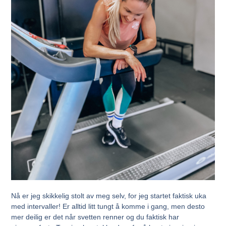
Nå er jeg skikkelig stolt av meg selv, for jeg startet faktisk uka
med intervaller! Er alltid litt tungt å komme i gang, men desto
mer deilig er det når svetten renner og du faktisk har