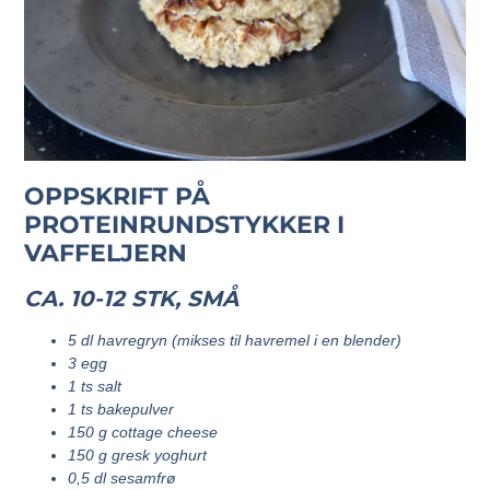
OPPSKRIFT PÅ
PROTEINRUNDSTYKKER I
VAFFELJERN
CA. 10-12 STK, SMÅ
5 dl havregryn (mikses til havremel i en blender)
3 egg
1 ts salt
1 ts bakepulver
150 g cottage cheese
150 g gresk yoghurt
0,5 dl sesamfrø