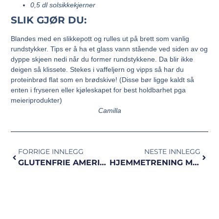
0,5 dl solsikkekjerner
SLIK GJØR DU:
Blandes med en slikkepott og rulles ut på brett som vanlig
rundstykker. Tips er å ha et glass vann stående ved siden av og
dyppe skjeen nedi når du former rundstykkene. Da blir ikke
deigen så klissete. Stekes i vaffeljern og vipps så har du
proteinbrød flat som en brødskive! (Disse bør ligge kaldt så
enten i fryseren eller kjøleskapet for best holdbarhet pga
meieriprodukter)
Camilla
FORRIGE INNLEGG
NESTE INNLEGG
GLUTENFRIE AMERIKANSKE PANNEKAKER
HJEMMETRENING MED PULS UTEN UTSTYR!