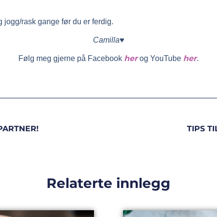
g jogg/rask gange før du er ferdig.
Camilla♥
her
her
Følg meg gjerne på Facebook
og YouTube
.
PARTNER!
TIPS T
Relaterte innlegg