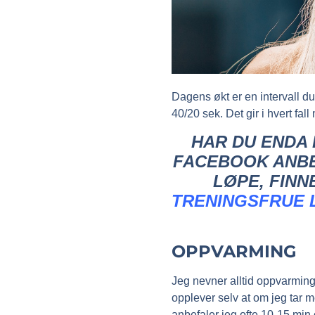
Dagens økt er en intervall du
40/20 sek. Det gir i hvert fal
HAR DU ENDA 
FACEBOOK ANBE
LØPE, FINN
TRENINGSFRUE
OPPVARMING
Jeg nevner alltid oppvarming 
opplever selv at om jeg tar m
anbefaler jeg ofte 10-15 min o