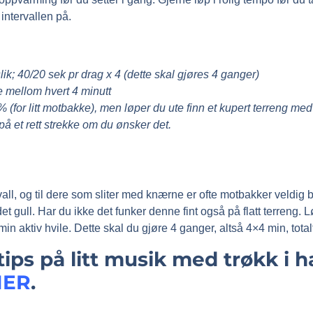
intervallen på.
 slik; 40/20 sek pr drag x 4 (dette skal gjøres 4 ganger)
e mellom hvert 4 minutt
% (for litt motbakke), men løper du ute finn et kupert terreng 
å et rett strekke om du ønsker det.
vall, og til dere som sliter med knærne er ofte motbakker veldig bra
et gull. Har du ikke det funker denne fint også på flatt terreng.
min aktiv hvile. Dette skal du gjøre 4 ganger, altså 4×4 min, tota
ips på litt musik med trøkk i h
HER
.