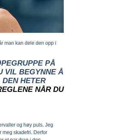
 når man kan dele den opp i
LØPEGRUPPE PÅ
 VIL BEGYNNE Å
. DEN HETER
REGLENE NÅR DU
ervaller og høy puls. Jeg
r meg skadefri. Derfor
ar et par drag i den