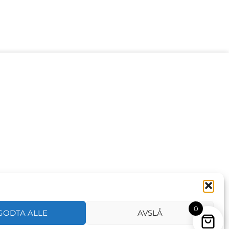
0
GODTA ALLE
AVSLÅ