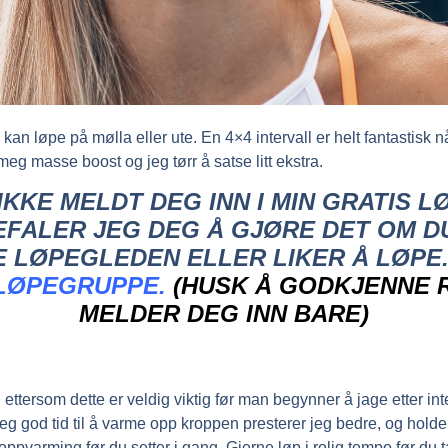
 kan løpe på mølla eller ute. En 4×4 intervall er helt fantastisk
l meg masse boost og jeg tørr å satse litt ekstra.
IKKE MELDT DEG INN I MIN GRATIS 
FALER JEG DEG Å GJØRE DET OM DU
E LØPEGLEDEN ELLER LIKER Å LØPE
 LØPEGRUPPE.
(HUSK Å GODKJENNE 
MELDER DEG INN BARE)
ettersom dette er veldig viktig før man begynner å jage etter int
eg god tid til å varme opp kroppen presterer jeg bedre, og holde
ppvarming før du setter i gang. Gjerne løp i rolig tempo før du t