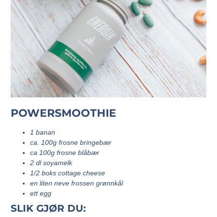
POWERSMOOTHIE
1 banan
ca. 100g frosne bringebær
ca 100g frosne blåbær
2 dl soyamelk
1/2 boks cottage cheese
en liten neve frossen grønnkål
ett egg
SLIK GJØR DU: