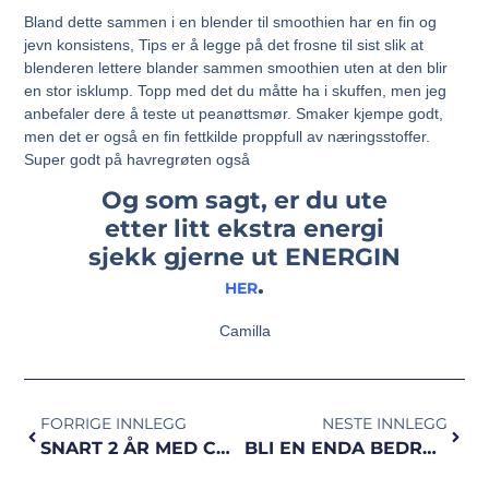
Bland dette sammen i en blender til smoothien har en fin og
jevn konsistens, Tips er å legge på det frosne til sist slik at
blenderen lettere blander sammen smoothien uten at den blir
en stor isklump. Topp med det du måtte ha i skuffen, men jeg
anbefaler dere å teste ut peanøttsmør. Smaker kjempe godt,
men det er også en fin fettkilde proppfull av næringsstoffer.
Super godt på havregrøten også
Og som sagt, er du ute
etter litt ekstra energi
sjekk gjerne ut ENERGIN
.
HER
Camilla
FORRIGE INNLEGG
NESTE INNLEGG
SNART 2 ÅR MED CØLIAKI
BLI EN ENDA BEDRE LØPER MED INTERVALLER!