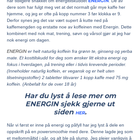
ENERGIN
har tidligere snakket om energitilskuddet
. De av
dere som har fulgt meg vet at det normalt går mye kaffe her
hjemme, og jeg er ofte på kopp nummer 3 før klokka er 9.
Derfor synes jeg det var vært supert å kutte ned på
kaffemengden og erstatte noe av koffeinen med Energin. Dette
kombinert med nok mat, trening, søvn og vårsol gjør at jeg har
nok energi om dagen.
ENERGIN
er helt naturlig koffein fra grønn te, ginseng og yerba
mate. Et kosttilskudd for deg som ønsker litt ekstra energi og
fokus i hverdagen, på trening eller i tidvis krevende perioder.
(Inneholder naturlig koffein, er vegansk og er helt uten
tilsetningsstoffer) 2 tabletter tilsvarer 1 kopp kaffe med 75 mg
koffein. (Anbefalt for de over 18 år)
Har du lyst å lese mer om
ENERGIN sjekk gjerne ut
siden
.
HER
Når vi først er inne på energi og påfyll har jeg lyst å dele en
oppskrift på en
powersmoothie
med dere. Denne lagde jeg som
et mellommåltid i går, og alt ble på slump. Jeg pleier vanligvis å