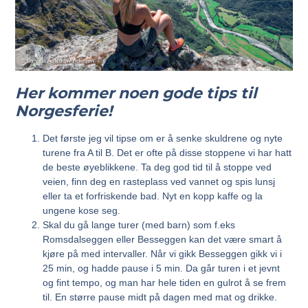
Her kommer noen gode tips til
Norgesferie!
Det første jeg vil tipse om er å senke skuldrene og nyte
turene fra A til B. Det er ofte på disse stoppene vi har hatt
de beste øyeblikkene. Ta deg god tid til å stoppe ved
veien, finn deg en rasteplass ved vannet og spis lunsj
eller ta et forfriskende bad. Nyt en kopp kaffe og la
ungene kose seg.
Skal du gå lange turer (med barn) som f.eks
Romsdalseggen eller Besseggen kan det være smart å
kjøre på med intervaller. Når vi gikk Besseggen gikk vi i
25 min, og hadde pause i 5 min. Da går turen i et jevnt
og fint tempo, og man har hele tiden en gulrot å se frem
til. En større pause midt på dagen med mat og drikke.