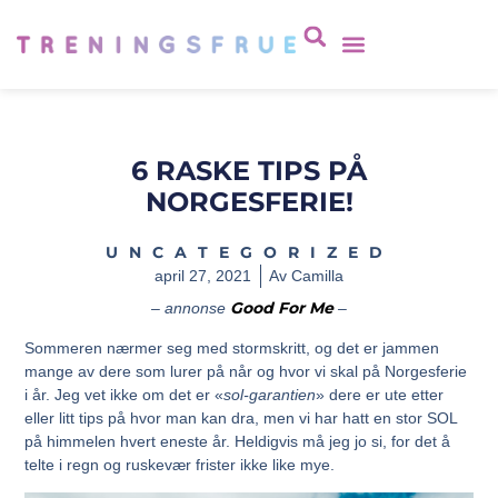
6 RASKE TIPS PÅ
NORGESFERIE!
UNCATEGORIZED
april 27, 2021
Av
Camilla
Good For M
e
– annonse
–
Sommeren nærmer seg med stormskritt, og det er jammen
mange av dere som lurer på når og hvor vi skal på Norgesferie
i år. Jeg vet ikke om det er «
sol-garantien
» dere er ute etter
eller litt tips på hvor man kan dra, men vi har hatt en stor SOL
på himmelen hvert eneste år. Heldigvis må jeg jo si, for det å
telte i regn og ruskevær frister ikke like mye.