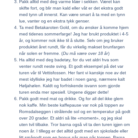
Pakk alltid med deg varme klær i sekken. Været kan
skifte fort, og blir man kald eller våt er det ekstra godt
med tynn ull innerst. Kan være smart å ta med en tynn
lue, vanter og en ekstra tykk genser.
Ta med Betakaroten Gold, om du ønsker å komme hjem
med tidenes sommerfarge! Jeg har brukt produktet i 4-5
år, og kommer nok ikke til å slutte. Selv om jeg bruker
produktet året rundt, får du virkelig makset brunfargen
når solen er fremme. (
Du må være over 18 år
)
Ha alltid med deg badetøy, for du vet aldri hva som
venter rundt neste sving. Et godt eksempel på det var
turen vår til Vettisfossen. Her fant vi kanskje noe av det
mest idylliske jeg har badet i noen gang, nærmere kalt
Høljahølen. Kaldt og forfriskende isvann som gjorde
turen enda mer spesiell. Ungene digger dette!
Pakk godt med mat og drikke. Og for all del ikke glem
nok kaffe. Min beste kaffepause var nok på toppen av
Romsdalseggen i strålende sol og en temperatur på godt
over 20 grader. Et aldri så lite «moment», og jeg skal
uten tvil tilbake. Tror barna også vil ta den turen igjen om
noen år. I tillegg er det alltid godt med en sjokolade eller
litt smågodt som en bonus når man når toppen. Barna