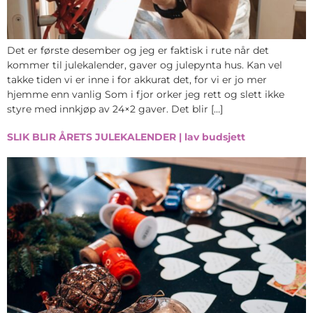
Det er første desember og jeg er faktisk i rute når det
kommer til julekalender, gaver og julepynta hus. Kan vel
takke tiden vi er inne i for akkurat det, for vi er jo mer
hjemme enn vanlig Som i fjor orker jeg rett og slett ikke
styre med innkjøp av 24×2 gaver. Det blir […]
SLIK BLIR ÅRETS JULEKALENDER | lav budsjett