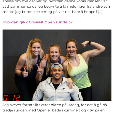
anelse om hva det var og hvordan denne konkurransen var
satt sammen så da jeg begynte å få meldinger fra andre som
mente jeg burde kaste meg på var det bare å hoppe i […]
Hvordan gikk CrossFit Open runde 3?
Jeg svever fortatt litt etter økten på lørdag, for det å gå på
tredje runden med Open er både skummelt og gøy på en