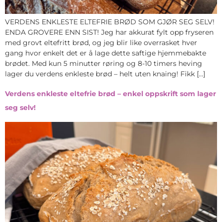
VERDENS ENKLESTE ELTEFRIE BRØD SOM GJØR SEG SELV!
ENDA GROVERE ENN SIST! Jeg har akkurat fylt opp fryseren
med grovt eltefritt brød, og jeg blir like overrasket hver
gang hvor enkelt det er å lage dette saftige hjemmebakte
brødet. Med kun 5 minutter røring og 8-10 timers heving
lager du verdens enkleste brød – helt uten knaing! Fikk […]
Verdens enkleste eltefrie brød – enkel oppskrift som lager
seg selv!