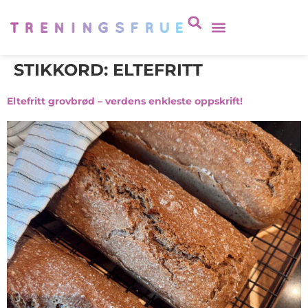
STIKKORD:
ELTEFRITT
Eltefritt grovbrød – verdens enkleste oppskrift!