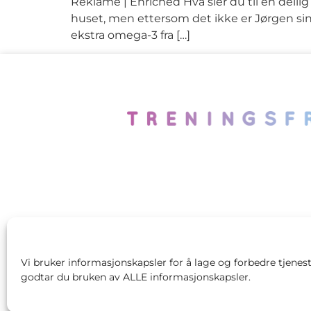
Reklame | Enriched Hva sier du til en deili
huset, men ettersom det ikke er Jørgen sin f
ekstra omega-3 fra […]
Vi bruker informasjonskapsler for å lage og forbedre tjenest
godtar du bruken av ALLE informasjonskapsler.