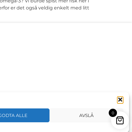
 omega-3? Vi burde spist mer fisk her i
rfor er det også veldig enkelt med litt
0
GODTA ALLE
AVSLÅ