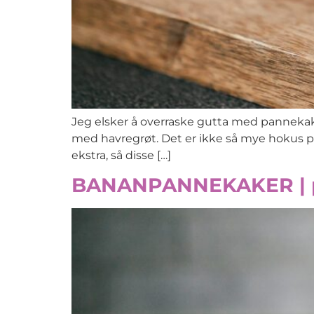
Jeg elsker å overraske gutta med pannekake
med havregrøt. Det er ikke så mye hokus poku
ekstra, så disse […]
BANANPANNEKAKER | pe