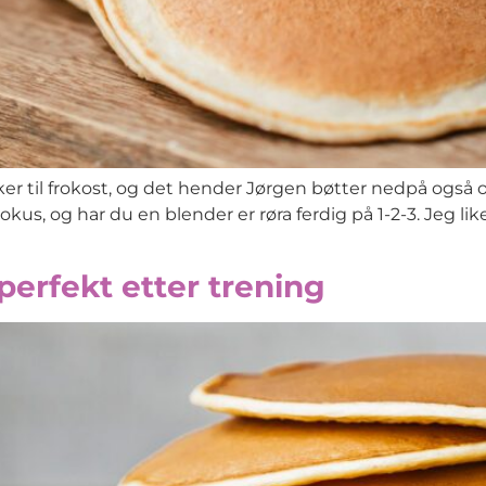
r til frokost, og det hender Jørgen bøtter nedpå også o
s, og har du en blender er røra ferdig på 1-2-3. Jeg liker
rfekt etter trening