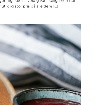
entlig ikke så veldig vanskelig, men her
trolig stor pris på alle dere […]