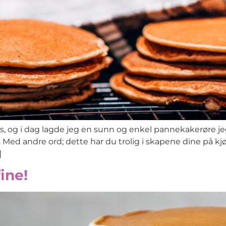
s, og i dag lagde jeg en sunn og enkel pannekakerøre jeg t
ed andre ord; dette har du trolig i skapene dine på kjø
]
ine!