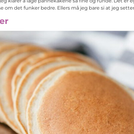
 klarer å lage pannekakene så fine og runde. Det er eg
 om det funker bedre. Ellers må jeg bare si at jeg setter u
er