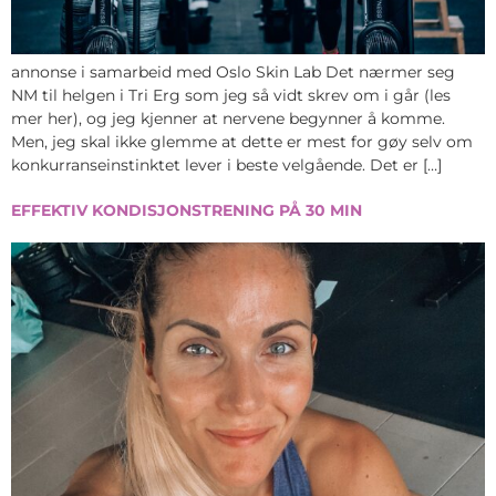
annonse i samarbeid med Oslo Skin Lab Det nærmer seg
NM til helgen i Tri Erg som jeg så vidt skrev om i går (les
mer her), og jeg kjenner at nervene begynner å komme.
Men, jeg skal ikke glemme at dette er mest for gøy selv om
konkurranseinstinktet lever i beste velgående. Det er […]
EFFEKTIV KONDISJONSTRENING PÅ 30 MIN