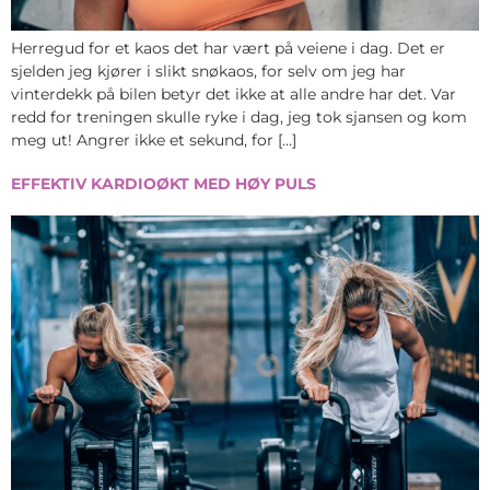
Herregud for et kaos det har vært på veiene i dag. Det er
sjelden jeg kjører i slikt snøkaos, for selv om jeg har
vinterdekk på bilen betyr det ikke at alle andre har det. Var
redd for treningen skulle ryke i dag, jeg tok sjansen og kom
meg ut! Angrer ikke et sekund, for […]
EFFEKTIV KARDIOØKT MED HØY PULS