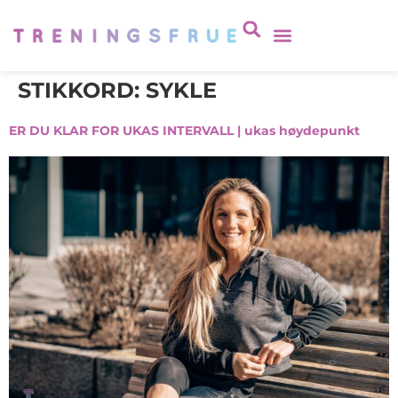
STIKKORD:
SYKLE
ER DU KLAR FOR UKAS INTERVALL | ukas høydepunkt