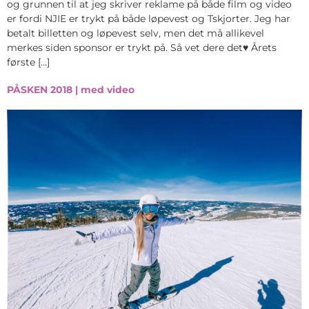
og grunnen til at jeg skriver reklame på både film og video
er fordi NJIE er trykt på både løpevest og Tskjorter. Jeg har
betalt billetten og løpevest selv, men det må allikevel
merkes siden sponsor er trykt på. Så vet dere det♥ Årets
første […]
PÅSKEN 2018 | med video