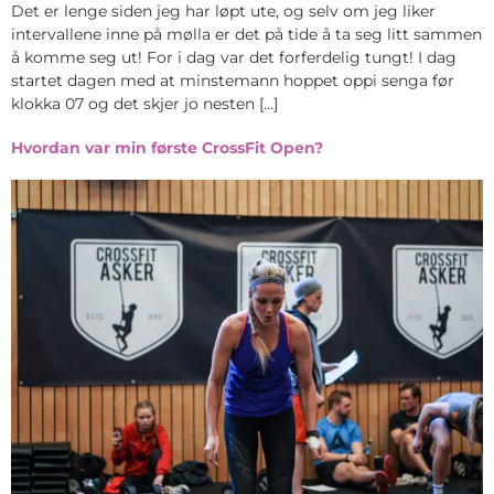
Det er lenge siden jeg har løpt ute, og selv om jeg liker
intervallene inne på mølla er det på tide å ta seg litt sammen
å komme seg ut! For i dag var det forferdelig tungt! I dag
startet dagen med at minstemann hoppet oppi senga før
klokka 07 og det skjer jo nesten […]
Hvordan var min første CrossFit Open?