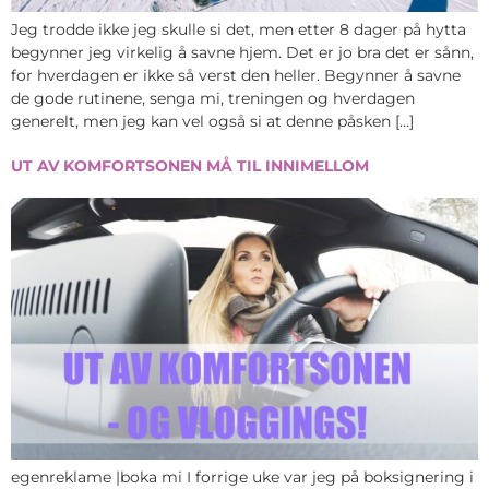
Jeg trodde ikke jeg skulle si det, men etter 8 dager på hytta
begynner jeg virkelig å savne hjem. Det er jo bra det er sånn,
for hverdagen er ikke så verst den heller. Begynner å savne
de gode rutinene, senga mi, treningen og hverdagen
generelt, men jeg kan vel også si at denne påsken […]
UT AV KOMFORTSONEN MÅ TIL INNIMELLOM
egenreklame |boka mi I forrige uke var jeg på boksignering i