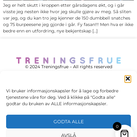
Jeg er helt skutt i kroppen etter gårsdagens økt, og i går
visste jeg nesten ikke hvor jeg skulle gjøre av meg. Så sliten
var jeg, og du kan tro jeg kjenner de 150 dumbbell snatches
og 75 burpeesene jeg gjorde i går. Fy fasan!!! Men hva er ikke
bedre enn en utfordring, nye bekjentskap […]
© 2024 Treningsfrue – All rights reserved
Vi bruker informasjonskapsler for å lage og forbedre
tjenestene våre for deg. Ved å klikke på "Godta alle"
Cookie policy
godtar du bruken av ALLE informasjonskapsler.
Handelsvilkår
GODTA ALLE
Personvernsvilkår
0
AVSLÅ