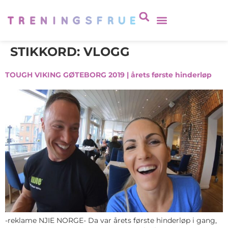
STIKKORD:
VLOGG
TOUGH VIKING GØTEBORG 2019 | årets første hinderløp
-reklame NJIE NORGE- Da var årets første hinderløp i gang,