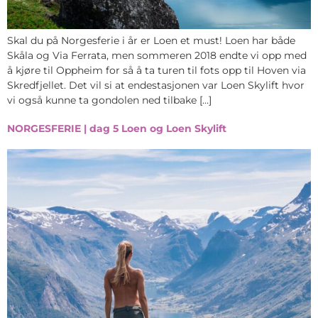
Skal du på Norgesferie i år er Loen et must! Loen har både
Skåla og Via Ferrata, men sommeren 2018 endte vi opp med
å kjøre til Oppheim for så å ta turen til fots opp til Hoven via
Skredfjellet. Det vil si at endestasjonen var Loen Skylift hvor
vi også kunne ta gondolen ned tilbake […]
NORGESFERIE | dag 5 Loen og Loen Skylift