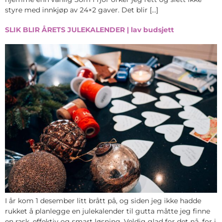
styre med innkjøp av 24×2 gaver. Det blir […]
SLIK BLIR ÅRETS JULEKALENDER | lav budsjett
I år kom 1 desember litt brått på, og siden jeg ikke hadde
rukket å planlegge en julekalender til gutta måtte jeg finne
en rask, effektiv og smart løsning. Veldig glad for det nå, for i