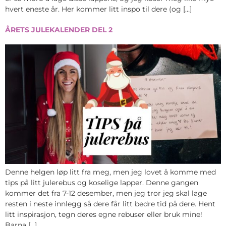
hvert eneste år. Her kommer litt inspo til dere (og […]
ÅRETS JULEKALENDER DEL 2
Denne helgen løp litt fra meg, men jeg lovet å komme med
tips på litt julerebus og koselige lapper. Denne gangen
kommer det fra 7-12 desember, men jeg tror jeg skal lage
resten i neste innlegg så dere får litt bedre tid på dere. Hent
litt inspirasjon, tegn deres egne rebuser eller bruk mine!
Barna […]