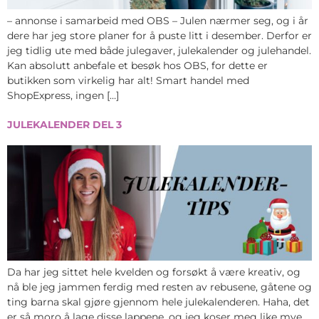
– annonse i samarbeid med OBS – Julen nærmer seg, og i år
dere har jeg store planer for å puste litt i desember. Derfor er
jeg tidlig ute med både julegaver, julekalender og julehandel.
Kan absolutt anbefale et besøk hos OBS, for dette er
butikken som virkelig har alt! Smart handel med
ShopExpress, ingen […]
JULEKALENDER DEL 3
Da har jeg sittet hele kvelden og forsøkt å være kreativ, og
nå ble jeg jammen ferdig med resten av rebusene, gåtene og
ting barna skal gjøre gjennom hele julekalenderen. Haha, det
er så moro å lage disse lappene, og jeg koser meg like mye