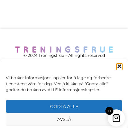
© 2024 Treningsfrue – All rights reserved
Vi bruker informasjonskapsler for å lage og forbedre
tjenestene våre for deg. Ved å klikke på "Godta alle"
Cookie policy
godtar du bruken av ALLE informasjonskapsler.
Handelsvilkår
GODTA ALLE
Personvernsvilkår
0
AVSLÅ