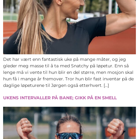
Det har vært enn fantastisk uke på mange måter, og jeg
gleder meg masse til å ta med Snatchy på løpetur. Enn så
lenge må vi vente til hun blir en del større, men mosjon skal
hun få i mange år fremover. Tror hun blir fast inventar på de
daglige løpeturene til Jørgen også etterhvert. […]
UKENS INTERVALLER PÅ BANE; GIKK PÅ EN SMELL