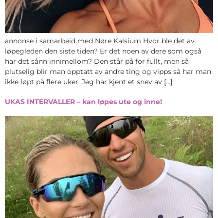
annonse i samarbeid med Nøre Kalsium Hvor ble det av
løpegleden den siste tiden? Er det noen av dere som også
har det sånn innimellom? Den står på for fullt, men så
plutselig blir man opptatt av andre ting og vipps så har man
ikke løpt på flere uker. Jeg har kjent et snev av […]
UKAS INTERVALLER – kan løpes ute og inne!