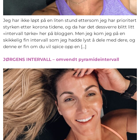
Jeg har ikke løpt på en liten stund ettersom jeg har prioritert
styrken etter korona tidene, og da har det dessverre blitt litt
«intervall tørke» her på bloggen. Men jeg kom jeg på en
skikkelig fin intervall som jeg hadde lyst å dele med dere, og
denne er fin om du vil spice opp en […]
JØRGENS INTERVALL – omvendt pyramideintervall