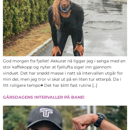
God morgen fra fjellet! Akkurat nå ligger jeg i senga med en
stor kaffekopp og nyter at fjellufta siger inn gjennom
vinduet. Det har snødd masse i natt så intervallen utgår for
min del, men jeg tror vi skal ut på en liten tur etterpå. Da i
litt roligere tempo♥ Det har blitt fast rutine […]
GÅRSDAGENS INTERVALLER PÅ BANE!