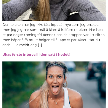
Denne uken har jeg ikke fått løpt så mye som jeg ønsket,
men jeg jeg har som mål å klare å fullføre to økter. Har hatt
et par dager treningsfri denne uken da kroppen var litt sliten,
men håper å få brukt helgen til å løpe et par økter! Har du
enda ikke meldt deg […]
Ukas første intervall | den satt i hodet!