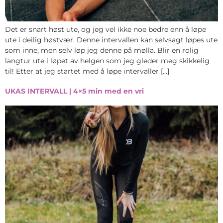
Det er snart høst ute, og jeg vel ikke noe bedre enn å løpe
ute i deilig høstvær. Denne intervallen kan selvsagt løpes ute
som inne, men selv løp jeg denne på mølla. Blir en rolig
langtur ute i løpet av helgen som jeg gleder meg skikkelig
til! Etter at jeg startet med å løpe intervaller […]
UKAS INTERVALL | 4×5 min med en vri