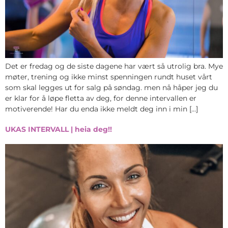
Det er fredag og de siste dagene har vært så utrolig bra. Mye
møter, trening og ikke minst spenningen rundt huset vårt
som skal legges ut for salg på søndag. men nå håper jeg du
er klar for å løpe fletta av deg, for denne intervallen er
motiverende! Har du enda ikke meldt deg inn i min […]
UKAS INTERVALL | heia deg!!