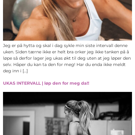
Jeg er på hytta og skal i dag sykle min siste intervall denne
uken. Siden tærne ikke er helt bra orker jeg ikke tanken på å
løpe så derfor lager jeg ukas økt til deg uten at jeg løper den
selv. Håper du kan ta den for meg! Har du enda ikke meldt
deg inn i […]
UKAS INTERVALL | løp den for meg da!!