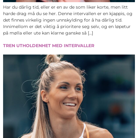
Har du dårlig tid, eller er en av de som liker korte, men litt
harde drag må du se her. Denne intervallen er en kjappis, og
det finnes virkelig ingen unnskylding for å ha dårlig tid.
Innimellom er det viktig å prioritere seg selv, og en løpetur
på mølla eller ute kan klarne ganske så […]
TREN UTHOLDENHET MED INTERVALLER