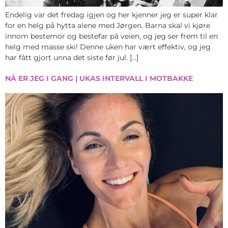
Endelig var det fredag igjen og her kjenner jeg er super klar
for en helg på hytta alene med Jørgen. Barna skal vi kjøre
innom bestemor og bestefar på veien, og jeg ser frem til en
helg med masse ski! Denne uken har vært effektiv, og jeg
har fått gjort unna det siste før jul. […]
NÅ ER JEG I GANG | UKAS INTERVALL I MOTBAKKE