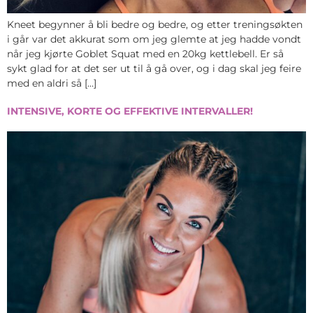
Kneet begynner å bli bedre og bedre, og etter treningsøkten
i går var det akkurat som om jeg glemte at jeg hadde vondt
når jeg kjørte Goblet Squat med en 20kg kettlebell. Er så
sykt glad for at det ser ut til å gå over, og i dag skal jeg feire
med en aldri så […]
INTENSIVE, KORTE OG EFFEKTIVE INTERVALLER!