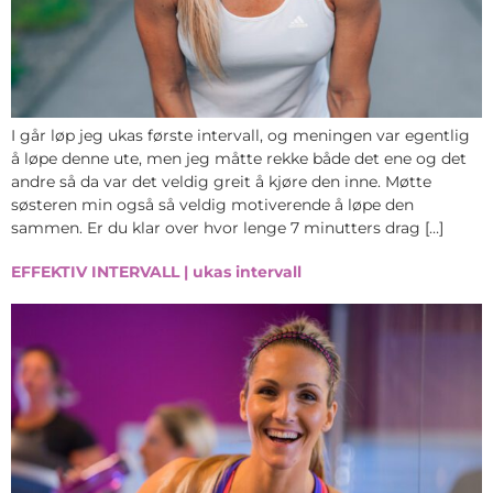
I går løp jeg ukas første intervall, og meningen var egentlig
å løpe denne ute, men jeg måtte rekke både det ene og det
andre så da var det veldig greit å kjøre den inne. Møtte
søsteren min også så veldig motiverende å løpe den
sammen. Er du klar over hvor lenge 7 minutters drag […]
EFFEKTIV INTERVALL | ukas intervall