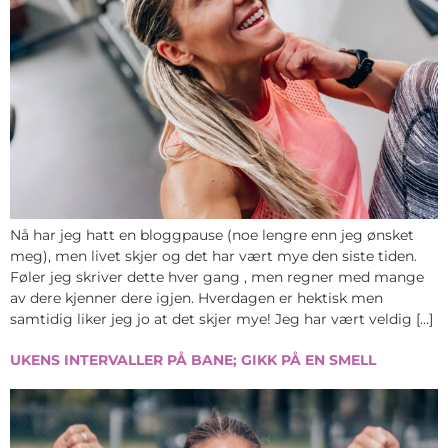
Nå har jeg hatt en bloggpause (noe lengre enn jeg ønsket
meg), men livet skjer og det har vært mye den siste tiden.
Føler jeg skriver dette hver gang , men regner med mange
av dere kjenner dere igjen. Hverdagen er hektisk men
samtidig liker jeg jo at det skjer mye! Jeg har vært veldig […]
UKENS INTERVALLER PÅ BANE; GIKK PÅ EN SMELL