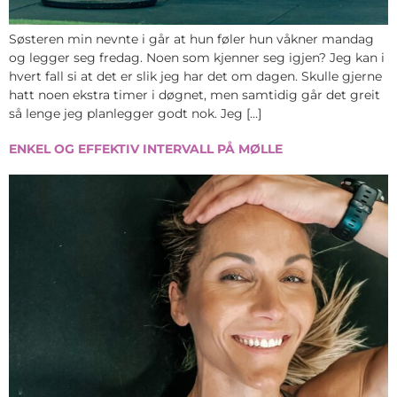
Søsteren min nevnte i går at hun føler hun våkner mandag
og legger seg fredag. Noen som kjenner seg igjen? Jeg kan i
hvert fall si at det er slik jeg har det om dagen. Skulle gjerne
hatt noen ekstra timer i døgnet, men samtidig går det greit
så lenge jeg planlegger godt nok. Jeg […]
ENKEL OG EFFEKTIV INTERVALL PÅ MØLLE