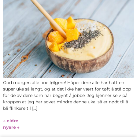
God morgen alle fine følgere! Håper dere alle har hatt en
super uke så langt, og at det ikke har vært for tøft å stå opp
for de av dere som har begynt å jobbe. Jeg kjenner selv på
kroppen at jeg har sovet mindre denne uka, så er nødt til å
bli flinkere til […]
←
eldre
nyere
→