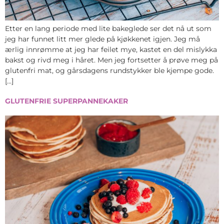
Etter en lang periode med lite bakeglede ser det nå ut som
jeg har funnet litt mer glede på kjøkkenet igjen. Jeg må
ærlig innrømme at jeg har feilet mye, kastet en del mislykka
bakst og rivd meg i håret. Men jeg fortsetter å prøve meg på
glutenfri mat, og gårsdagens rundstykker ble kjempe gode.
[…]
GLUTENFRIE SUPERPANNEKAKER