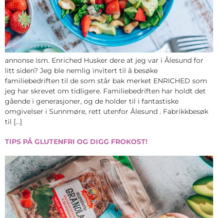
annonse ism. Enriched Husker dere at jeg var i Ålesund for
litt siden? Jeg ble nemlig invitert til å besøke
familiebedriften til de som står bak merket ENRICHED som
jeg har skrevet om tidligere. Familiebedriften har holdt det
gående i generasjoner, og de holder til i fantastiske
omgivelser i Sunnmøre, rett utenfor Ålesund . Fabrikkbesøk
til […]
TIPS PÅ GLUTENFRI OG DIGG FROKOST!